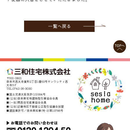
〒631-0821
奈良市西大寺東町2丁目1番63号サンワシティ西
大寺5Ｆ
TEL.0742-36-3030
■国土交通大臣免許(15)994号
■(公社)奈良県宅地建物取引業協会会員
■(一社)関西住宅産業協会会員
■(公社)近畿地区不動産公正取引協議会加盟
■建設業許可／奈良県知事(特-3)第13786号