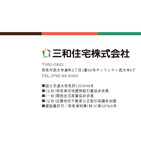
〒631-0821
奈良市西大寺東町2丁目1番63号サンワシティ西大寺5Ｆ
TEL.0742-36-3030
■国土交通大臣免許(15)994号
■(公社)奈良県宅地建物取引業協会会員
■(一社)関西住宅産業協会会員
■(公社)近畿地区不動産公正取引協議会加盟
■建設業許可／奈良県知事(特-3)第13786号