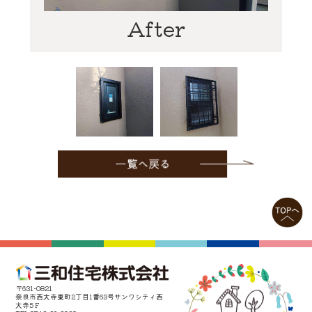
After
〒631-0821
奈良市西大寺東町2丁目1番63号サンワシティ西
大寺5Ｆ