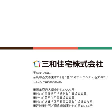
〒631-0821
奈良市西大寺東町2丁目1番63号サンワシティ西大寺5Ｆ
TEL.0742-36-3030
■国土交通大臣免許(15)994号
■(公社)奈良県宅地建物取引業協会会員
■(一社)関西住宅産業協会会員
■(公社)近畿地区不動産公正取引協議会加盟
■建設業許可／奈良県知事(特-3)第13786号