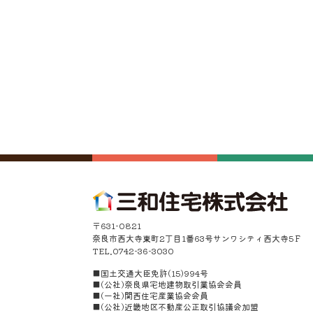
〒631-0821
奈良市西大寺東町2丁目1番63号サンワシティ西大寺5Ｆ
TEL.0742-36-3030
■国土交通大臣免許(15)994号
■(公社)奈良県宅地建物取引業協会会員
■(一社)関西住宅産業協会会員
■(公社)近畿地区不動産公正取引協議会加盟