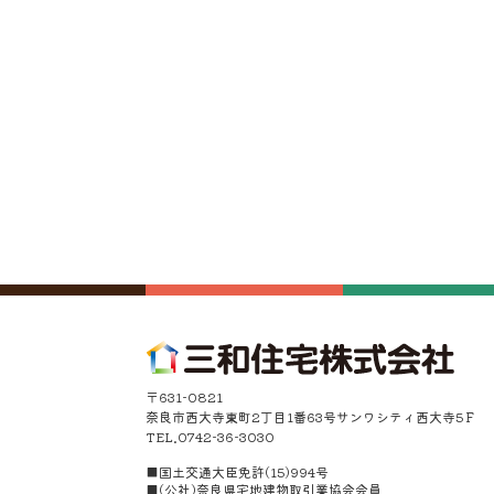
〒631-0821
奈良市西大寺東町2丁目1番63号サンワシティ西大寺5Ｆ
TEL.0742-36-3030
■国土交通大臣免許(15)994号
■(公社)奈良県宅地建物取引業協会会員