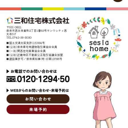
〒631-0821
奈良市西大寺東町2丁目1番63号サンワシティ西
大寺5Ｆ
TEL.0742-36-3030
■国土交通大臣免許(15)994号
■(公社)奈良県宅地建物取引業協会会員
■(一社)関西住宅産業協会会員
■(公社)近畿地区不動産公正取引協議会加盟
■建設業許可／奈良県知事(特-3)第13786号