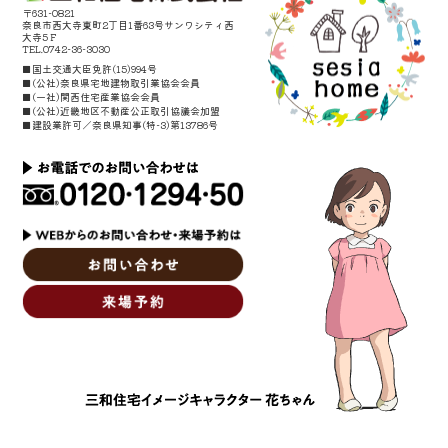
〒631-0821
奈良市西大寺東町2丁目1番63号サンワシティ西
大寺5Ｆ
TEL.0742-36-3030
■国土交通大臣免許(15)994号
■(公社)奈良県宅地建物取引業協会会員
■(一社)関西住宅産業協会会員
■(公社)近畿地区不動産公正取引協議会加盟
■建設業許可／奈良県知事(特-3)第13786号