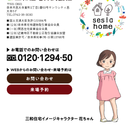
〒631-0821
奈良市西大寺東町2丁目1番63号サンワシティ西
大寺5Ｆ
TEL.0742-36-3030
■国土交通大臣免許(15)994号
■(公社)奈良県宅地建物取引業協会会員
■(一社)関西住宅産業協会会員
■(公社)近畿地区不動産公正取引協議会加盟
■建設業許可／奈良県知事(特-3)第13786号