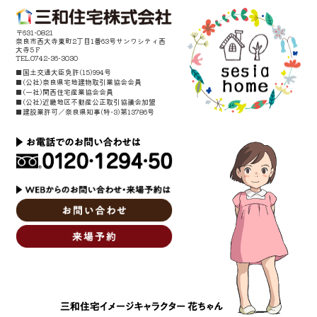
〒631-0821
奈良市西大寺東町2丁目1番63号サンワシティ西
大寺5Ｆ
TEL.0742-36-3030
■国土交通大臣免許(15)994号
■(公社)奈良県宅地建物取引業協会会員
■(一社)関西住宅産業協会会員
■(公社)近畿地区不動産公正取引協議会加盟
■建設業許可／奈良県知事(特-3)第13786号