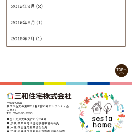
2019年9月
(2)
2019年8月
(1)
2019年7月
(1)
〒631-0821
奈良市西大寺東町2丁目1番63号サンワシティ西
大寺5Ｆ
TEL.0742-36-3030
■国土交通大臣免許(15)994号
■(公社)奈良県宅地建物取引業協会会員
■(一社)関西住宅産業協会会員
■(公社)近畿地区不動産公正取引協議会加盟